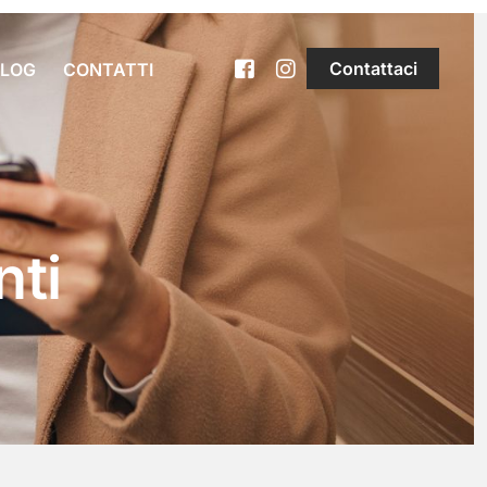
Contattaci
BLOG
CONTATTI
nti
alizzati
fissi