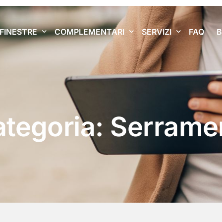
FINESTRE
COMPLEMENTARI
SERVIZI
FAQ
Finestre in pvc
Vetrate panoramiche VEPA
Bonus Infissi 2026
Finestre in alluminio
Pergole Bioclimatiche
Posa IFT
tegoria:
Serrame
Finanziamenti Person
Bonus e detrazioni in