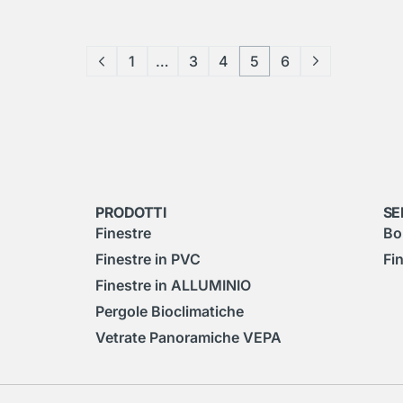
1
…
3
4
5
6
PRODOTTI
SE
Finestre
Bo
Finestre in PVC
Fi
Finestre in ALLUMINIO
Pergole Bioclimatiche
Vetrate Panoramiche VEPA