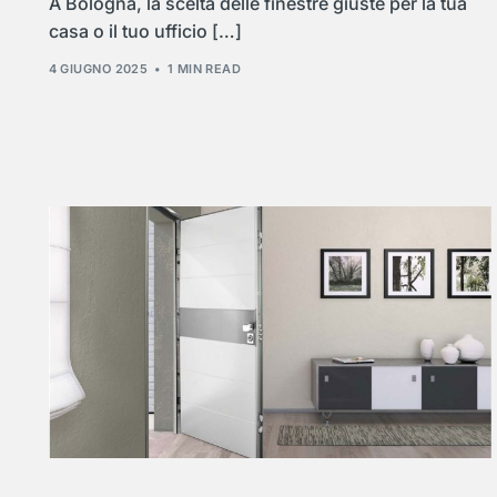
A Bologna, la scelta delle finestre giuste per la tua
casa o il tuo ufficio […]
4 GIUGNO 2025
1 MIN READ