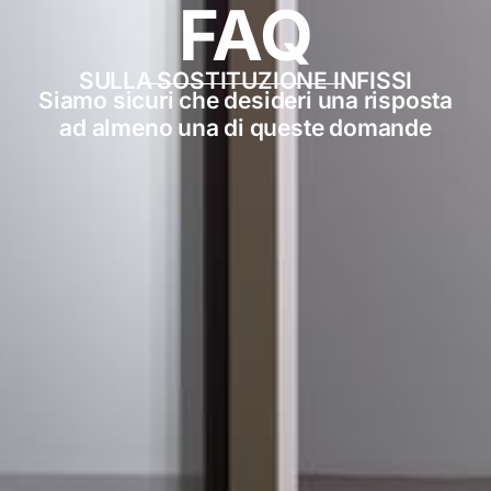
FAQ
SULLA SOSTITUZIONE INFISSI
Siamo sicuri che desideri una risposta
ad almeno una di queste domande