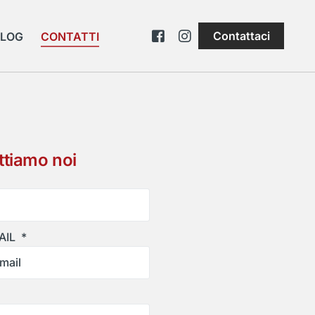
Contattaci
BLOG
CONTATTI
attiamo noi
alizzati
fissi
AIL