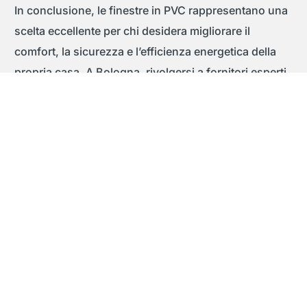
In conclusione, le finestre in PVC rappresentano una
Contattaci
scelta eccellente per chi desidera migliorare il
comfort, la sicurezza e l’efficienza energetica della
propria casa. A Bologna, rivolgersi a fornitori esperti
come Finestrissima garantisce l’acquisto di prodotti
di alta qualità, installati da professionisti qualificati.
Investire in finestre in PVC significa risparmiare
energia, migliorare l’isolamento acustico e aumentare
la sicurezza della propria abitazione, creando un
ambiente accogliente e confortevole per tutta la
famiglia.
PREVIOUS ARTICLE
NEXT ARTICLE
Come risparmiare in casa
Infissi Bologna: Guida